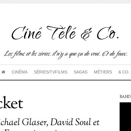
Ciné Télé & Co.
Les films et les séries, il n'y a que ça de vrai. Et de faux.
CINÉMA
SÉRIES/TVFILMS
SAGAS
MÉTIERS
& CO.
cket
BAND
chael Glaser, David Soul et