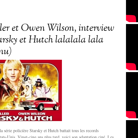
ller et Owen Wilson, interview
arsky et Hutch lalalala lala
nnu)
a série policière Starsky et Hutch battait tous les records
ats-Unis. Vingt-cinq ans plus tard, voici son adaptation ciné. Les