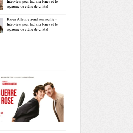
Interview pour Indiana Jones et le
royaume du crâne de cristal
Karen Allen reprend son souffle –
Interview pour Indiana Jones et le
royaume du crâne de cristal