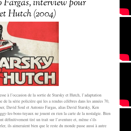
 Fargas, interview pour
 et Hutch (2004)
esse à l’occasion de la sortie de Starsky et Hutch, l’adaptation
 de la série policière qui les a rendus célèbres dans les années 70,
ser, David Soul et Antonio Fargas, alias David Starsky, Ken
gy-les-bons-tuyaux ne jouent en rien la carte de la nostalgie. Bien
ont définitivement tiré un trait sur l’aventure et, même s’ils
rler, ils aimeraient bien que le reste du monde passe aussi à autre