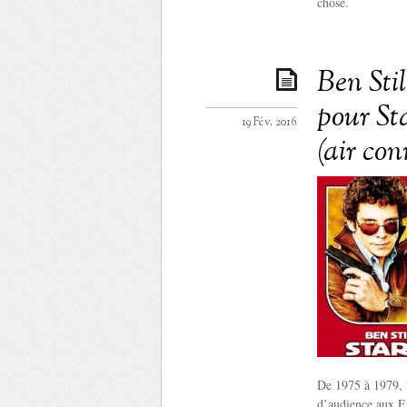
chose.
Ben Sti
pour St
19 Fév. 2016
(air co
De 1975 à 1979, l
d’audience aux Et