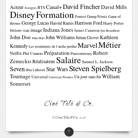
David Fincher
Canal+
David Mills
Acteur
BTS
Avengers
Disney
Formation
Forrest Gump
Fémis
Game of
George Lucas
Harrison Ford
Harold Ramis
Harry Potter
thrones
Indiana Jones
image
Histoire vraie
James Cameron
Jim Broadbent
John Doe
John Williams
Kathleen
Julian Glover
John Hurt
Métier
Marvel
Kennedy
Les aventuriers de l’arche perdue
Préparation
Robert
Netflix
Phil Connors
Punxsutawney
Salaire
Zemeckis
Réalisateur
Samuel L. Jackson
Steven Spielberg
Seven
Star Wars
Shia LaBeouf
Tournage
William
Un jour sans fin
Universal
Universal Pictures
Somerset
Ciné Télé & Co.
©
Ciné Télé & Co.
2026
↑