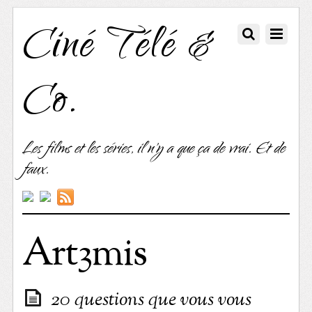
Ciné Télé &
Co.
Les films et les séries, il n'y a que ça de vrai. Et de
faux.
Art3mis
20 questions que vous vous