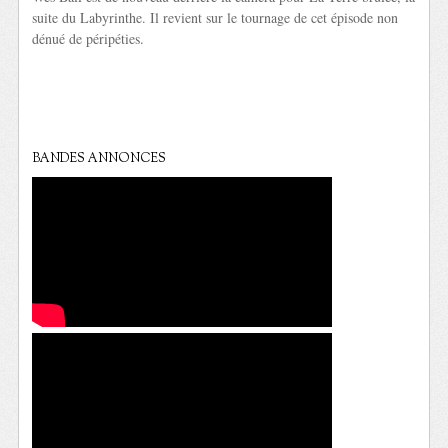
suite du Labyrinthe. Il revient sur le tournage de cet épisode non
dénué de péripéties.
BANDES ANNONCES