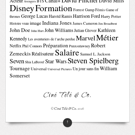
David Fincher
Canal+
David Mills
Acteur
BTS
Avengers
Disney
Formation
Forrest Gump
Fémis
Game of
George Lucas
Harrison Ford
Harold Ramis
Harry Potter
thrones
Indiana Jones
image
Histoire vraie
James Cameron
Jim Broadbent
John Doe
John Williams
Kathleen
Julian Glover
John Hurt
Métier
Marvel
Kennedy
Les aventuriers de l’arche perdue
Préparation
Robert
Netflix
Phil Connors
Punxsutawney
Salaire
Zemeckis
Réalisateur
Samuel L. Jackson
Steven Spielberg
Seven
Star Wars
Shia LaBeouf
Tournage
William
Un jour sans fin
Universal
Universal Pictures
Somerset
Ciné Télé & Co.
©
Ciné Télé & Co.
2026
↑