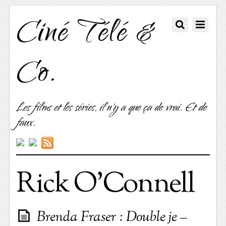
Ciné Télé &
Co.
Les films et les séries, il n'y a que ça de vrai. Et de
faux.
Rick O’Connell
Brenda Fraser : Double je –