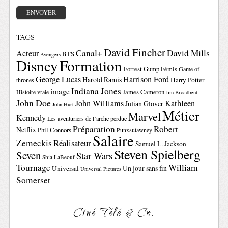
TAGS
David Fincher
Canal+
David Mills
Acteur
BTS
Avengers
Disney
Formation
Forrest Gump
Fémis
Game of
George Lucas
Harrison Ford
Harold Ramis
Harry Potter
thrones
Indiana Jones
image
Histoire vraie
James Cameron
Jim Broadbent
John Doe
John Williams
Kathleen
Julian Glover
John Hurt
Métier
Marvel
Kennedy
Les aventuriers de l’arche perdue
Préparation
Robert
Netflix
Phil Connors
Punxsutawney
Salaire
Zemeckis
Réalisateur
Samuel L. Jackson
Steven Spielberg
Seven
Star Wars
Shia LaBeouf
Tournage
William
Un jour sans fin
Universal
Universal Pictures
Somerset
Ciné Télé & Co.