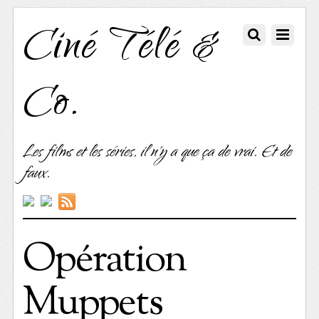
Ciné Télé &
Co.
Les films et les séries, il n'y a que ça de vrai. Et de
faux.
Opération
Muppets