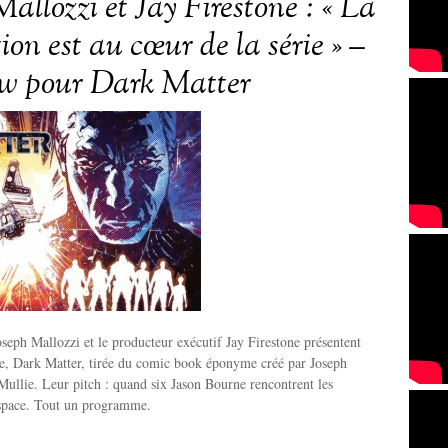
allozzi et Jay Firestone : « La
on est au cœur de la série » –
ew pour Dark Matter
eph Mallozzi et le producteur exécutif Jay Firestone présentent
ie, Dark Matter, tirée du comic book éponyme créé par Joseph
Mullie. Leur pitch : quand six Jason Bourne rencontrent les
space. Tout un programme.