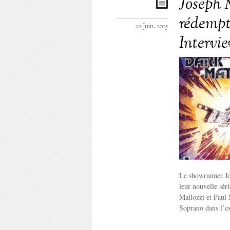
Joseph M
rédempti
22 Juin. 2015
Intervi
Le showrunner Jos
leur nouvelle sér
Mallozzi et Paul 
Soprano dans l’e