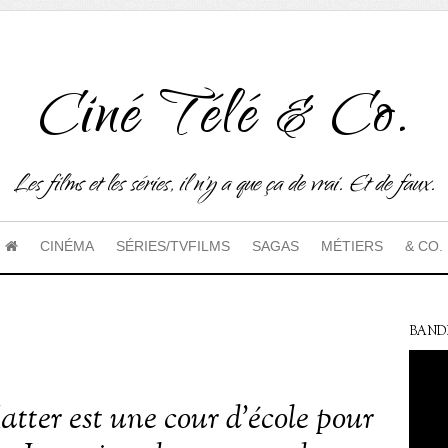
Ciné Télé & Co.
Les films et les séries, il n'y a que ça de vrai. Et de faux.
CINÉMA
SÉRIES/TVFILMS
SAGAS
MÉTIERS
& CO.
BAND
tter est une cour d’école pour