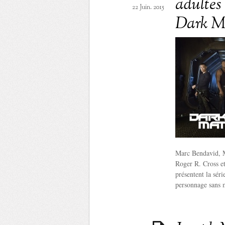
adultes 
22 Juin. 2015
Dark M
Marc Bendavid, M
Roger R. Cross et
présentent la séri
personnage sans 