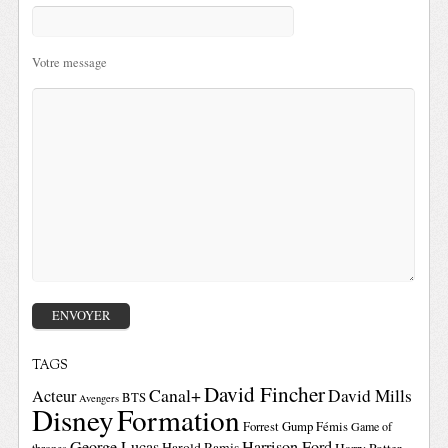
Votre message
TAGS
David Fincher
Canal+
David Mills
Acteur
BTS
Avengers
Disney
Formation
Forrest Gump
Fémis
Game of
George Lucas
Harrison Ford
Harold Ramis