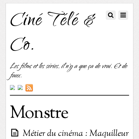
Ciné Télé &
Co.
Les films et les séries, il n'y a que ça de vrai. Et de
faux.
Monstre
Métier du cinéma : Maquilleur