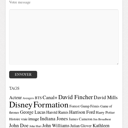
Votre message
TAGS
David Fincher
Canal+
David Mills
Acteur
BTS
Avengers
Disney
Formation
Forrest Gump
Fémis
Game of
George Lucas
Harrison Ford
Harold Ramis
Harry Potter
thrones
Indiana Jones
image
Histoire vraie
James Cameron
Jim Broadbent
John Doe
John Williams
Kathleen
Julian Glover
John Hurt