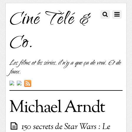
Ciné Télé &
Co.
Les films et les séries, il n'y a que ça de vrai. Et de
faux.
Michael Arndt
150 secrets de Star Wars : Le