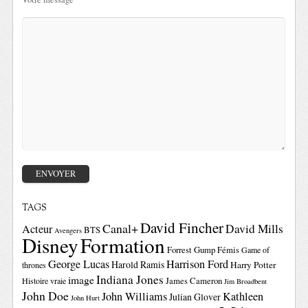
TAGS
David Fincher
Canal+
David Mills
Acteur
BTS
Avengers
Disney
Formation
Forrest Gump
Fémis
Game of
George Lucas
Harrison Ford
Harold Ramis
Harry Potter
thrones
Indiana Jones
image
Histoire vraie
James Cameron
Jim Broadbent
John Doe
John Williams
Kathleen
Julian Glover
John Hurt