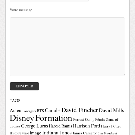
Votre message
TAGS
David Fincher
Canal+
David Mills
Acteur
BTS
Avengers
Disney
Formation
Forrest Gump
Fémis
Game of
George Lucas
Harrison Ford
Harold Ramis
Harry Potter
thrones
Indiana Jones
image
Histoire vraie
James Cameron
Jim Broadbent