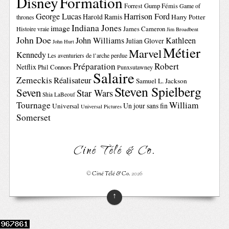
Disney
Formation
Forrest Gump
Fémis
Game of
George Lucas
Harrison Ford
Harold Ramis
Harry Potter
thrones
Indiana Jones
image
Histoire vraie
James Cameron
Jim Broadbent
John Doe
John Williams
Kathleen
Julian Glover
John Hurt
Métier
Marvel
Kennedy
Les aventuriers de l’arche perdue
Préparation
Robert
Netflix
Phil Connors
Punxsutawney
Salaire
Zemeckis
Réalisateur
Samuel L. Jackson
Steven Spielberg
Seven
Star Wars
Shia LaBeouf
Tournage
William
Un jour sans fin
Universal
Universal Pictures
Somerset
Ciné Télé & Co.
©
Ciné Télé & Co.
2026
↑