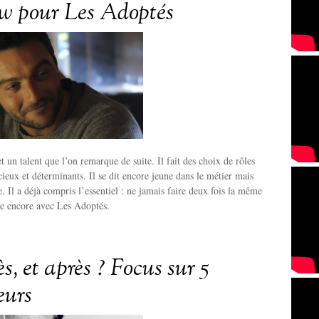
ew pour Les Adoptés
t un talent que l’on remarque de suite. Il fait des choix de rôles
cieux et déterminants. Il se dit encore jeune dans le métier mais
. Il a déjà compris l’essentiel : ne jamais faire deux fois la même
ve encore avec Les Adoptés.
s, et après ? Focus sur 5
eurs