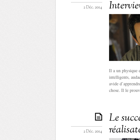
Intervi
2 Déc. 2014
Il a un physique e
intelligents, auda
avide d’apprendre
chose. Il le prou
Le succè
réalisat
2 Déc. 2014