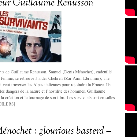
teur Guillaume Renusson
nts de Guillaume Renusson, Samuel (Denis Ménochet), endeuillé
sa femme, se retrouve à aider Chehreh (Zar Amir Ebrahimi), une
 veut traverser les Alpes italiennes pour rejoindre la France. Ils
 les dangers de la nature et l’hostilité des hommes. Guillaume
la création et le tournage de son film. Les survivants sort en salles
SPOILERS]
énochet : glourious basterd –