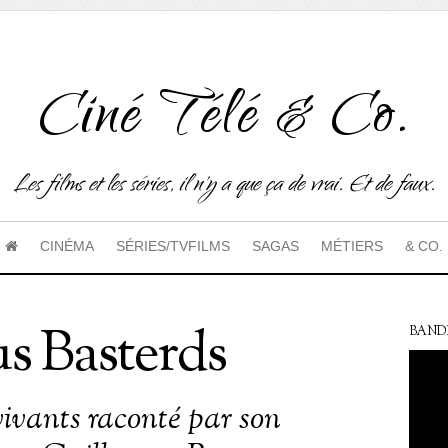
Ciné Télé & Co.
Les films et les séries, il n'y a que ça de vrai. Et de faux.
CINÉMA
SÉRIES/TVFILMS
SAGAS
MÉTIERS
& CO.
us Basterds
BAND
vivants raconté par son