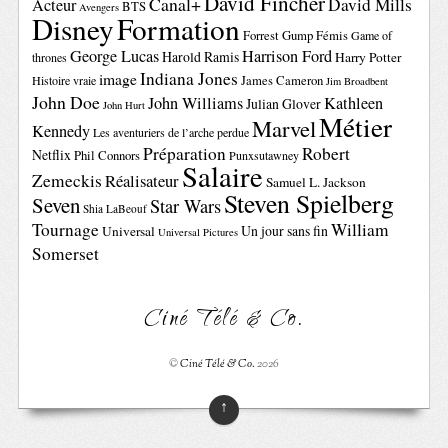
David Fincher
Canal+
David Mills
Acteur
BTS
Avengers
Disney
Formation
Forrest Gump
Fémis
Game of
George Lucas
Harrison Ford
Harold Ramis
Harry Potter
thrones
Indiana Jones
image
Histoire vraie
James Cameron
Jim Broadbent
John Doe
John Williams
Kathleen
Julian Glover
John Hurt
Métier
Marvel
Kennedy
Les aventuriers de l’arche perdue
Préparation
Robert
Netflix
Phil Connors
Punxsutawney
Salaire
Zemeckis
Réalisateur
Samuel L. Jackson
Steven Spielberg
Seven
Star Wars
Shia LaBeouf
Tournage
William
Un jour sans fin
Universal
Universal Pictures
Somerset
Ciné Télé & Co.
©
Ciné Télé & Co.
2026
↑