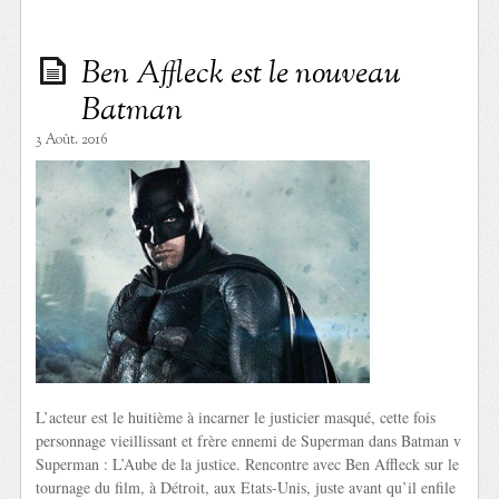
Ben Affleck est le nouveau
Batman
3 Août. 2016
L’acteur est le huitième à incarner le justicier masqué, cette fois
personnage vieillissant et frère ennemi de Superman dans Batman v
Superman : L’Aube de la justice. Rencontre avec Ben Affleck sur le
tournage du film, à Détroit, aux Etats-Unis, juste avant qu’il enfile