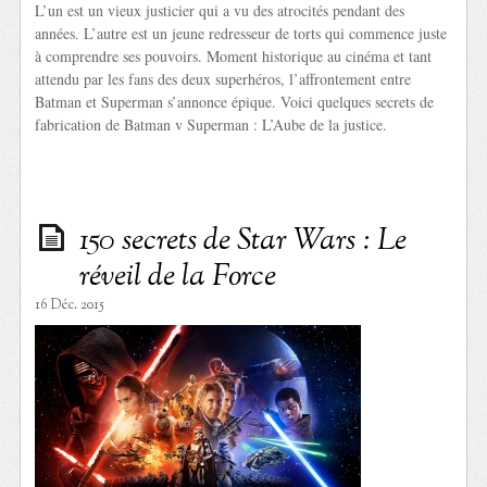
L’un est un vieux justicier qui a vu des atrocités pendant des
années. L’autre est un jeune redresseur de torts qui commence juste
à comprendre ses pouvoirs. Moment historique au cinéma et tant
attendu par les fans des deux superhéros, l’affrontement entre
Batman et Superman s’annonce épique. Voici quelques secrets de
fabrication de Batman v Superman : L’Aube de la justice.
150 secrets de Star Wars : Le
réveil de la Force
16 Déc. 2015