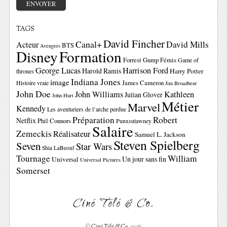
TAGS
David Fincher
Canal+
David Mills
Acteur
BTS
Avengers
Disney
Formation
Forrest Gump
Fémis
Game of
George Lucas
Harrison Ford
Harold Ramis
Harry Potter
thrones
Indiana Jones
image
Histoire vraie
James Cameron
Jim Broadbent
John Doe
John Williams
Kathleen
Julian Glover
John Hurt
Métier
Marvel
Kennedy
Les aventuriers de l’arche perdue
Préparation
Robert
Netflix
Phil Connors
Punxsutawney
Salaire
Zemeckis
Réalisateur
Samuel L. Jackson
Steven Spielberg
Seven
Star Wars
Shia LaBeouf
Tournage
William
Un jour sans fin
Universal
Universal Pictures
Somerset
Ciné Télé & Co.
©
Ciné Télé & Co.
2026