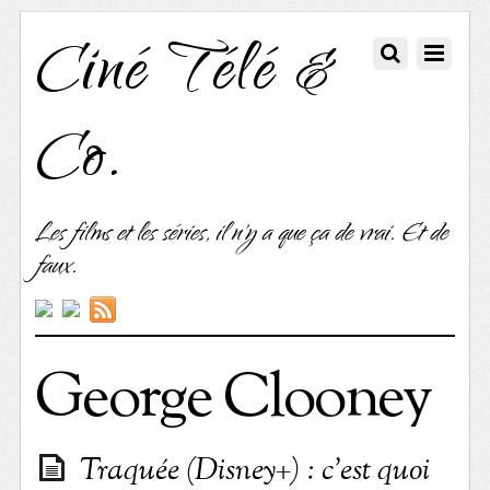
Ciné Télé &
Co.
Les films et les séries, il n'y a que ça de vrai. Et de
faux.
George Clooney
Traquée (Disney+) : c’est quoi