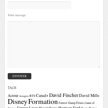
Votre message
TAGS
David Fincher
Canal+
David Mills
Acteur
BTS
Avengers
Disney
Formation
Forrest Gump
Fémis
Game of
George Lucas
Harrison Ford
Harold Ramis