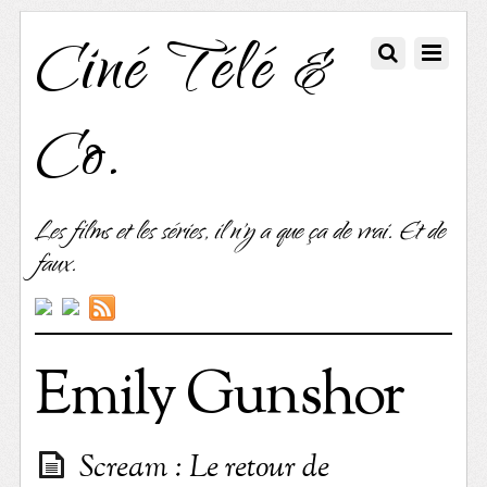
Ciné Télé &
Co.
Les films et les séries, il n'y a que ça de vrai. Et de
faux.
Emily Gunshor
Scream : Le retour de