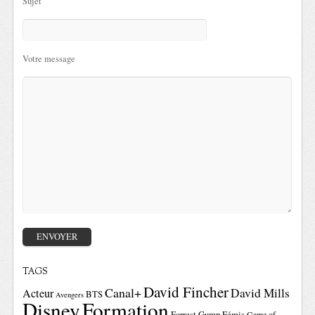
Sujet
Votre message
TAGS
David Fincher
Canal+
David Mills
Acteur
BTS
Avengers
Disney
Formation
Forrest Gump
Fémis
Game of