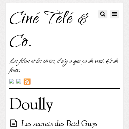
Ciné Télé &
Co.
Les films et les séries, il n'y a que ça de vrai. Et de
faux.
Doully
Les secrets des Bad Guys