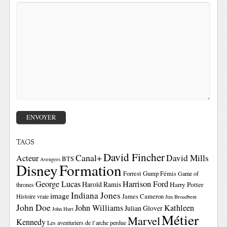
TAGS
David Fincher
Canal+
David Mills
Acteur
BTS
Avengers
Disney
Formation
Forrest Gump
Fémis
Game of
George Lucas
Harrison Ford
Harold Ramis
Harry Potter
thrones
Indiana Jones
image
Histoire vraie
James Cameron
Jim Broadbent
John Doe
John Williams
Kathleen
Julian Glover
John Hurt
Métier
Marvel
Kennedy
Les aventuriers de l’arche perdue