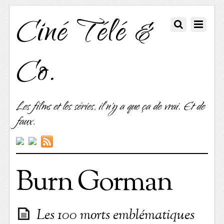
Ciné Télé &
Co.
Les films et les séries, il n'y a que ça de vrai. Et de
faux.
Burn Gorman
Les 100 morts emblématiques