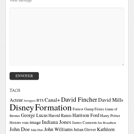
Votre message
TAGS
David Fincher
Canal+
David Mills
Acteur
BTS
Avengers
Disney
Formation
Forrest Gump
Fémis
Game of
George Lucas
Harrison Ford
Harold Ramis
Harry Potter
thrones
Indiana Jones
image
Histoire vraie
James Cameron
Jim Broadbent
John Doe
John Williams
Kathleen
Julian Glover
John Hurt