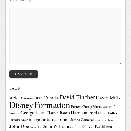
Votre message
TAGS
David Fincher
Canal+
David Mills
Acteur
BTS
Avengers
Disney
Formation
Forrest Gump
Fémis
Game of
George Lucas
Harrison Ford
Harold Ramis
Harry Potter
thrones
Indiana Jones
image
Histoire vraie
James Cameron
Jim Broadbent
John Doe
John Williams
Kathleen
Julian Glover
John Hurt