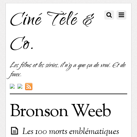
Ciné Télé &
Co.
Les films et les séries, il n'y a que ça de vrai. Et de
faux.
Bronson Weeb
Les 100 morts emblématiques