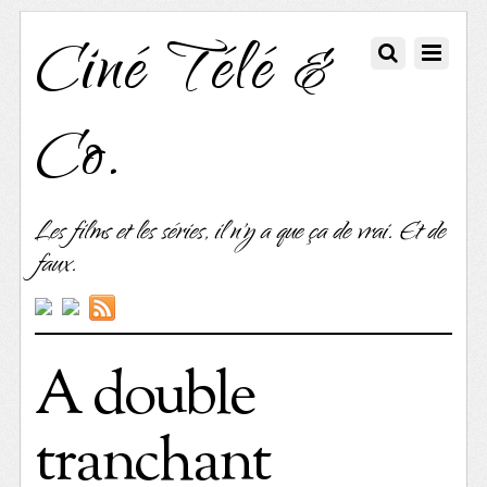
Ciné Télé &
Co.
Les films et les séries, il n'y a que ça de vrai. Et de
faux.
A double
tranchant