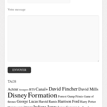
Votre message
TAGS
David Fincher
Canal+
David Mills
Acteur
BTS
Avengers
Disney
Formation
Forrest Gump
Fémis
Game of
George Lucas
Harrison Ford
Harold Ramis
Harry Potter
thrones
Indiana Jones
image