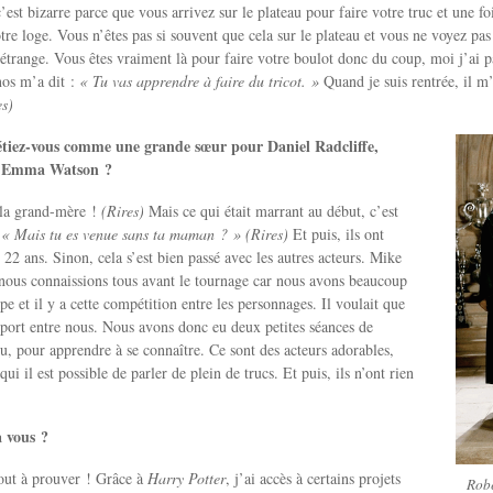
est bizarre parce que vous arrivez sur le plateau pour faire votre truc et une foi
re loge. Vous n’êtes pas si souvent que cela sur le plateau et vous ne voyez pas 
z étrange. Vous êtes vraiment là pour faire votre boulot donc du coup, moi j’ai 
os m’a dit :
« Tu vas apprendre à faire du tricot. »
Quand je suis rentrée, il m’
es)
étiez-vous comme une grande sœur pour Daniel Radcliffe,
t Emma Watson ?
s la grand-mère !
(Rires)
Mais ce qui était marrant au début, c’est
:
« Mais tu es venue sans ta maman ? »
(Rires)
Et puis, ils ont
 22 ans. Sinon, cela s’est bien passé avec les autres acteurs. Mike
nous connaissions tous avant le tournage car nous avons beaucoup
e et il y a cette compétition entre les personnages. Il voulait que
port entre nous. Nous avons donc eu deux petites séances de
lou, pour apprendre à se connaître. Ce sont des acteurs adorables,
ui il est possible de parler de plein de trucs. Et puis, ils n’ont rien
 vous ?
tout à prouver ! Grâce à
Harry Potter
, j’ai accès à certains projets
Robe