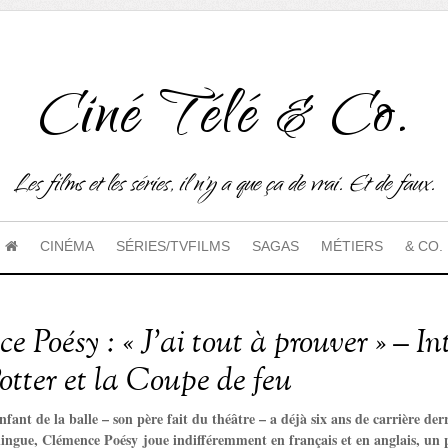
Ciné Télé & Co.
Les films et les séries, il n'y a que ça de vrai. Et de faux.
CINÉMA
SÉRIES/TVFILMS
SAGAS
MÉTIERS
& CO.
 Poésy : « J’ai tout à prouver » – I
otter et la Coupe de feu
nfant de la balle – son père fait du théâtre – a déjà six ans de carrière derri
ingue, Clémence Poésy joue indifféremment en français et en anglais, un pe