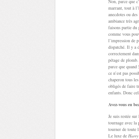
Non, parce que c
marrant, tout à l
anecdotes ou des 
ambiance très ag
faisons partie du 
comme vous pouve
l’impression de pa
dispatché. Il y a 
correctement dans
pétage de plomb. 
parce que quand 5
ce n’est pas possi
chaperon tous les 
obligés de faire tr
enfants. Donc cel
Avez-vous eu be
Je suis restée su
tournage avec la 
tourner de toute l
Le luxe de
Harry