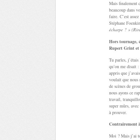
Mais finalement c’
beaucoup dans vot
faire. C’est asse
Stéphane Foenkin
écharpe ? » (Rir
Hors tournage, 
Rupert Grint e
Tu parles, j’étai
qu’on me disait 
appris que j’avais
voulait que nous 
de scènes de group
nous ayons ce rap
travail, tranquil
super mûrs, avec q
à prouver.
Contrairement à
Moi ? Mais j’ai 