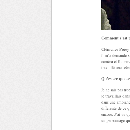
Comment s’est p
Clémence Poésy
il m’a demandé si 
caméra et il a en
travaillé une scèn
Qu’est-ce que ce
Je ne sais pas tro
je travaillais da
dans une ambiance
différente de ce q
encore. J’ai vu q
un personnage que