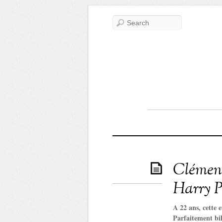
Clémence
Harry P
A 22 ans, cette e
Parfaitement bil