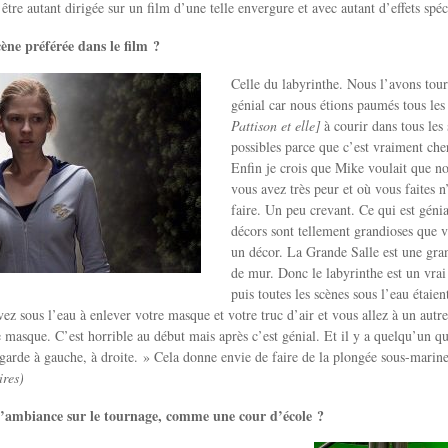
être autant dirigée sur un film d’une telle envergure et avec autant d’effets spé
ène préférée dans le film ?
Celle du labyrinthe. Nous l’avons tourn
génial car nous étions paumés tous les
Pattison et elle]
à courir dans tous les 
possibles parce que c’est vraiment cher
Enfin je crois que Mike voulait que n
vous avez très peur et où vous faites n
faire. Un peu crevant. Ce qui est géni
décors sont tellement grandioses que v
un décor. La Grande Salle est une grand
de mur. Donc le labyrinthe est un vra
puis toutes les scènes sous l’eau étaien
ez sous l’eau à enlever votre masque et votre truc d’air et vous allez à un aut
re masque. C’est horrible au début mais après c’est génial. Et il y a quelqu’un 
garde à gauche, à droite. » Cela donne envie de faire de la plongée sous-marine
ires)
’ambiance sur le tournage, comme une cour d’école ?