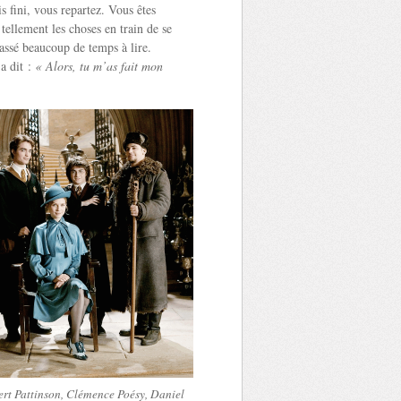
s fini, vous repartez. Vous êtes
tellement les choses en train de se
passé beaucoup de temps à lire.
a dit :
« Alors, tu m’as fait mon
rt Pattinson, Clémence Poésy, Daniel