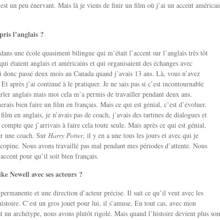
 un peu énervant. Mais là je viens de finir un film où j’ai un accent américain.
ris l’anglais ?
 dans une école quasiment bilingue qui m’était l’accent sur l’anglais très tôt
 qui étaient anglais et américains et qui organisaient des échanges avec
ai donc passé deux mois au Canada quand j’avais 13 ans. Là, vous n’avez
 Et après j’ai continué à le pratiquer. Je ne sais pas si c’est incontournable
rler anglais mais moi cela m’a permis de travailler pendant deux ans.
rais bien faire un film en français. Mais ce qui est génial, c’est d’évoluer.
ilm en anglais, je n’avais pas de coach, j’avais des tartines de dialogues et
compte que j’arrivais à faire cela toute seule. Mais après ce qui est génial,
er une coach. Sur
Harry Potter
, il y en a une tous les jours et avec qui je
 copine. Nous avons travaillé pas mal pendant mes périodes d’attente. Nous
accent pour qu’il soit bien français.
e Newell avec ses acteurs ?
 permanente et une direction d’acteur précise. Il sait ce qu’il veut avec les
histoire. C’est un gros jouet pour lui, il s’amuse. En tout cas, avec mon
t un archétype, nous avons plutôt rigolé. Mais quand l’histoire devient plus som