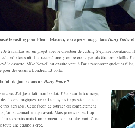
assé le casting pour Fleur Delacour, votre personnage dans
Harry Potter et
 :
Je travaillais sur un projet avec le directeur de casting Stéphane Foenkinos. I
cela m’intéressait. J’ai accepté sans y croire car je pensais être trop vieille. J’
voyé la cassette. Mike Newell est ensuite venu à Paris rencontrer quelques filles
e pour des essais à Londres. Et voilà.
la fait de jouer dans un
?
Harry Potter
p encore. J’ai juste fait mon boulot. J’étais sur le tournage,
ns des décors magiques, avec des moyens impressionnants et
 très agréable. Cette façon de tourner est complètement
ue j’ai pu connaître auparavant. Mais je ne sais pas trop
uelques extraits mais à un moment, ce n’est plus moi. C’est
 toute une équipe a créé.