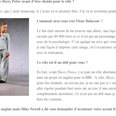
de
avant d’être choisie pour le rôle ?
Harry Potter
vres, que j’aime beaucoup, et j’avais vu le premier film. J’ai vu le troisième pe
Comment avez-vous créé Fleur Delacour ?
Le but était surtout de lui trouver une allure, une faço
raconte pas 40 000 trucs et ce n’est pas un personnage
avec de la psychologie. C’est quelqu’un avec qui vous
et une façon d’imposer cette image, en l’occurrence a
avec le réalisateur.
Ce rôle est-il un défi pour vous ?
En fait, avant
Harry Potter
, j’ai joué un rôle absolume
dans un projet en anglais pour la BBC. A côté,
Harry 
pour être honnête, au niveau jeu, je ne sais pas si c’est
aller rigoler pendant huit mois sur un truc d’une env
complètement surréaliste. Ce n’est pas un défi mais je 
hors du commun.
n anglais mais Mike Newell a dû vous demander d’accentuer votre accent fr