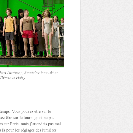
bert Pattinson, Stanislav Ianevski et
Clémence Poésy
temps. Vous pouvez être sur le
z être sur le tournage et ne pas
rs sur Paris, mais j’attendais pas mal.
 là pour les réglages des lumières.