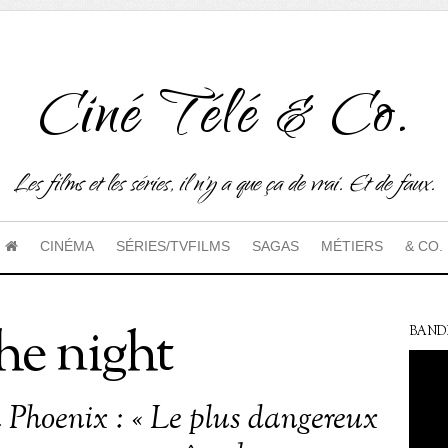
Ciné Télé & Co.
Les films et les séries, il n'y a que ça de vrai. Et de faux.
CINÉMA
SÉRIES/TVFILMS
SAGAS
MÉTIERS
& CO.
he night
BAND
 Phoenix : « Le plus dangereux