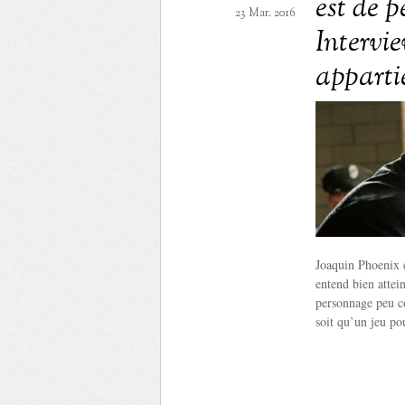
est de p
23 Mar. 2016
Intervi
apparti
Joaquin Phoenix e
entend bien attei
personnage peu co
soit qu’un jeu pou