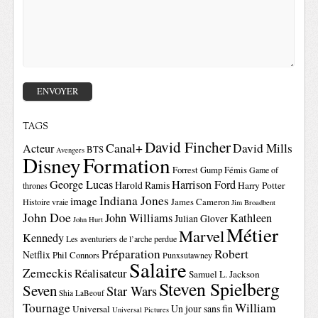
TAGS
David Fincher
Canal+
David Mills
Acteur
BTS
Avengers
Disney
Formation
Forrest Gump
Fémis
Game of
George Lucas
Harrison Ford
Harold Ramis
Harry Potter
thrones
Indiana Jones
image
Histoire vraie
James Cameron
Jim Broadbent
John Doe
John Williams
Kathleen
Julian Glover
John Hurt
Métier
Marvel
Kennedy
Les aventuriers de l’arche perdue
Préparation
Robert
Netflix
Phil Connors
Punxsutawney
Salaire
Zemeckis
Réalisateur
Samuel L. Jackson
Steven Spielberg
Seven
Star Wars
Shia LaBeouf
Tournage
William
Un jour sans fin
Universal
Universal Pictures