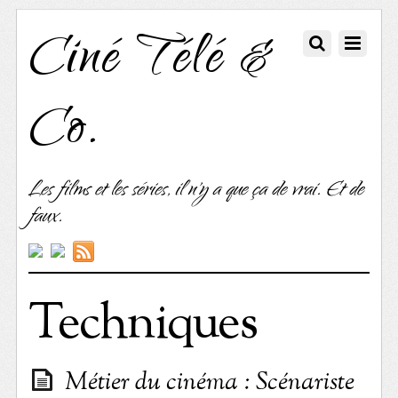
Ciné Télé &
Co.
Les films et les séries, il n'y a que ça de vrai. Et de
faux.
Techniques
Métier du cinéma : Scénariste