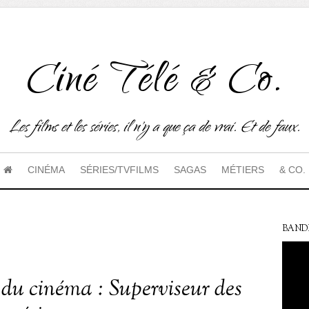
Ciné Télé & Co.
Les films et les séries, il n'y a que ça de vrai. Et de faux.
CINÉMA
SÉRIES/TVFILMS
SAGAS
MÉTIERS
& CO.
BAND
 du cinéma : Superviseur des