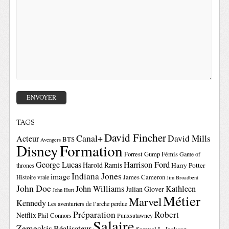
TAGS
David Fincher
Canal+
David Mills
Acteur
BTS
Avengers
Disney
Formation
Forrest Gump
Fémis
Game of
George Lucas
Harrison Ford
Harold Ramis
Harry Potter
thrones
Indiana Jones
image
Histoire vraie
James Cameron
Jim Broadbent
John Doe
John Williams
Kathleen
Julian Glover
John Hurt
Métier
Marvel
Kennedy
Les aventuriers de l’arche perdue
Préparation
Robert
Netflix
Phil Connors
Punxsutawney
Salaire
Zemeckis
Réalisateur