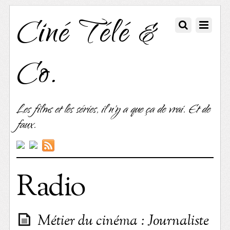
Ciné Télé &
Co.
Les films et les séries, il n'y a que ça de vrai. Et de
faux.
Radio
Métier du cinéma : Journaliste