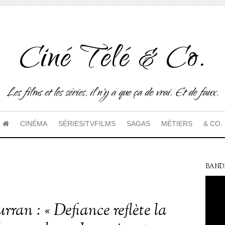
Ciné Télé & Co.
Les films et les séries, il n'y a que ça de vrai. Et de faux.
CINÉMA
SÉRIES/TVFILMS
SAGAS
MÉTIERS
& CO.
BAND
ran : « Defiance reflète la