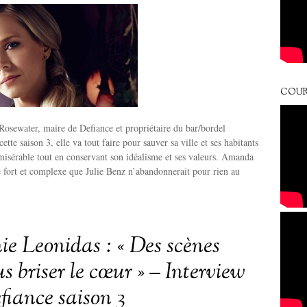
COUR
osewater, maire de Defiance et propriétaire du bar/bordel
te saison 3, elle va tout faire pour sauver sa ville et ses habitants
 misérable tout en conservant son idéalisme et ses valeurs. Amanda
 fort et complexe que Julie Benz n’abandonnerait pour rien au
ie Leonidas : « Des scènes
s briser le cœur » – Interview
fiance saison 3