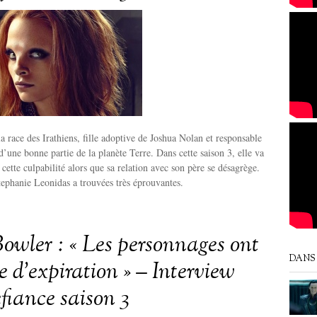
 la race des Irathiens, fille adoptive de Joshua Nolan et responsable
d’une bonne partie de la planète Terre. Dans cette saison 3, elle va
cette culpabilité alors que sa relation avec son père se désagrège.
ephanie Leonidas a trouvées très éprouvantes.
owler : « Les personnages ont
DANS 
 d’expiration » – Interview
fiance saison 3