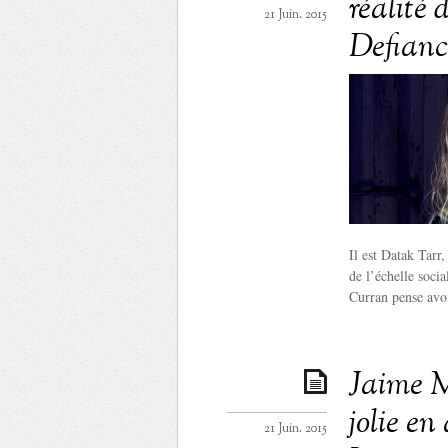
réalité
21 Juin. 2015
Defianc
Il est Datak Tarr
de l’échelle soci
Curran pense avoi
Jaime M
jolie en
21 Juin. 2015