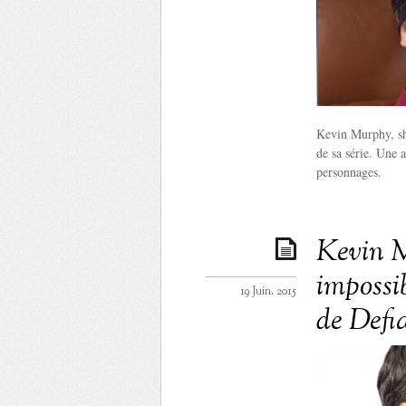
Kevin Murphy, sho
de sa série. Une a
personnages.
Kevin M
impossi
19 Juin. 2015
de Defi