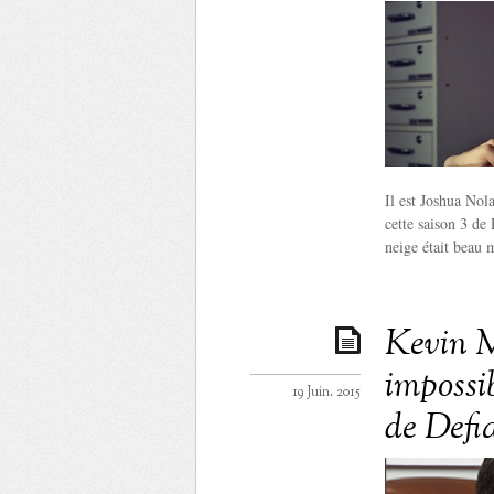
Il est Joshua Nol
cette saison 3 de
neige était beau 
Kevin M
impossi
19 Juin. 2015
de Defia