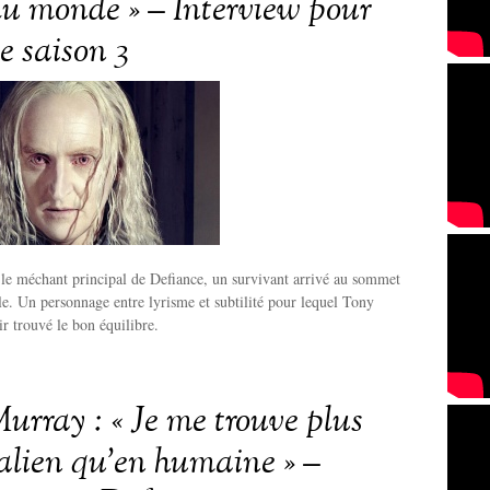
 du monde » – Interview pour
e saison 3
, le méchant principal de Defiance, un survivant arrivé au sommet
ale. Un personnage entre lyrisme et subtilité pour lequel Tony
r trouvé le bon équilibre.
urray : « Je me trouve plus
 alien qu’en humaine » –