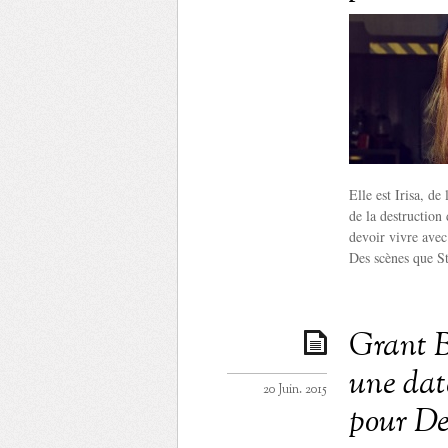
Elle est Irisa, de
de la destruction 
devoir vivre avec 
Des scènes que St
Grant B
une date
20 Juin. 2015
pour De