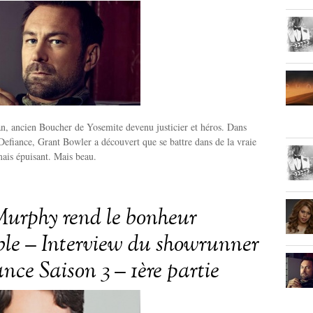
an, ancien Boucher de Yosemite devenu justicier et héros. Dans
 Defiance, Grant Bowler a découvert que se battre dans de la vraie
mais épuisant. Mais beau.
urphy rend le bonheur
ble – Interview du showrunner
nce Saison 3 – 1ère partie