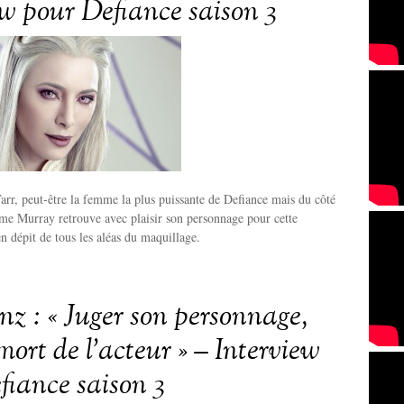
ew pour Defiance saison 3
arr, peut-être la femme la plus puissante de Defiance mais du côté
me Murray retrouve avec plaisir son personnage pour cette
en dépit de tous les aléas du maquillage.
nz : « Juger son personnage,
 mort de l’acteur » – Interview
fiance saison 3