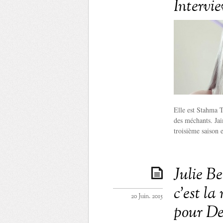
Intervi
Elle est Stahma T
des méchants. Jai
troisième saison 
Julie Be
c’est la
20 Juin. 2015
pour De