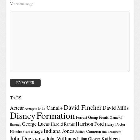
Votre message
TAGS
David Fincher
Canal+
David Mills
Acteur
BTS
Avengers
Disney
Formation
Forrest Gump
Fémis
Game of
George Lucas
Harrison Ford
Harold Ramis
Harry Potter
thrones
Indiana Jones
image
Histoire vraie
James Cameron
Jim Broadbent
John Doe
John Williams
Kathleen
Julian Glover
John Hurt