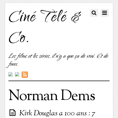
Ciné Télé &
Co.
Les films et les séries, il n'y a que ça de vrai. Et de
faux.
Norman Dems
Kirk Douglas a 100 ans : 7