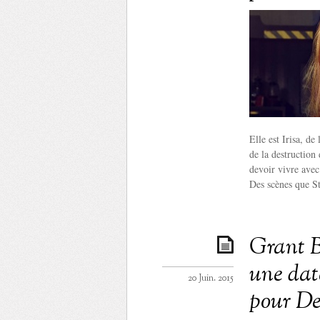
Elle est Irisa, de
de la destruction 
devoir vivre avec 
Des scènes que St
Grant B
une date
20 Juin. 2015
pour De