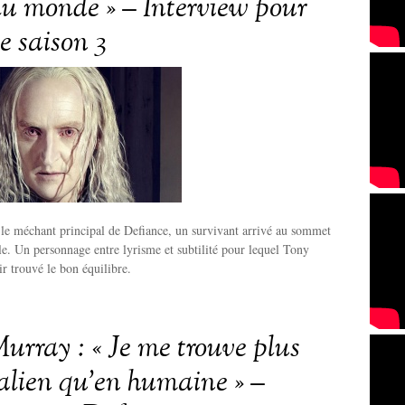
 du monde » – Interview pour
e saison 3
, le méchant principal de Defiance, un survivant arrivé au sommet
ale. Un personnage entre lyrisme et subtilité pour lequel Tony
r trouvé le bon équilibre.
urray : « Je me trouve plus
 alien qu’en humaine » –