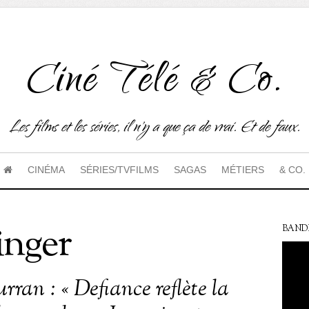
Ciné Télé & Co.
Les films et les séries, il n'y a que ça de vrai. Et de faux.
CINÉMA
SÉRIES/TVFILMS
SAGAS
MÉTIERS
& CO.
inger
BAND
ran : « Defiance reflète la