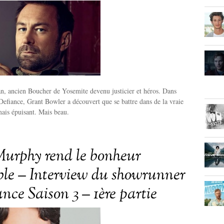
an, ancien Boucher de Yosemite devenu justicier et héros. Dans
 Defiance, Grant Bowler a découvert que se battre dans de la vraie
mais épuisant. Mais beau.
urphy rend le bonheur
ble – Interview du showrunner
nce Saison 3 – 1ère partie