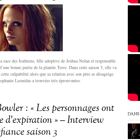
 la race des Irathiens, fille adoptive de Joshua Nolan et responsable
d’une bonne partie de la planète Terre. Dans cette saison 3, elle va
cette culpabilité alors que sa relation avec son père se désagrège.
ephanie Leonidas a trouvées très éprouvantes.
owler : « Les personnages ont
DANS 
 d’expiration » – Interview
fiance saison 3