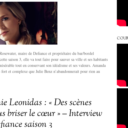
COUR
osewater, maire de Defiance et propriétaire du bar/bordel
te saison 3, elle va tout faire pour sauver sa ville et ses habitants
 misérable tout en conservant son idéalisme et ses valeurs. Amanda
 fort et complexe que Julie Benz n’abandonnerait pour rien au
ie Leonidas : « Des scènes
s briser le cœur » – Interview
fiance saison 3