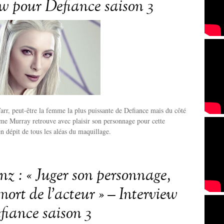
ew pour Defiance saison 3
arr, peut-être la femme la plus puissante de Defiance mais du côté
me Murray retrouve avec plaisir son personnage pour cette
en dépit de tous les aléas du maquillage.
nz : « Juger son personnage,
 mort de l’acteur » – Interview
fiance saison 3