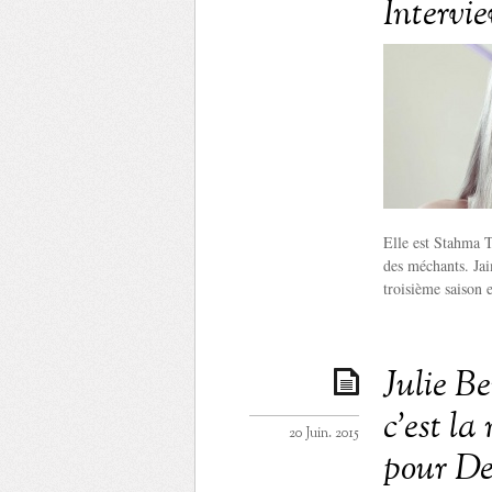
Intervi
Elle est Stahma T
des méchants. Jai
troisième saison 
Julie Be
c’est la
20 Juin. 2015
pour De