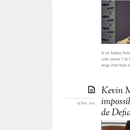
Il est Joshua Nol
cette saison 3 de
neige était beau 
Kevin M
impossi
19 Juin. 2015
de Defia