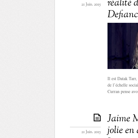
réalité
21 Juin. 2015
Defianc
Il est Datak Tarr
de l’échelle soci
Curran pense avoi
Jaime M
jolie en
21 Juin. 2015