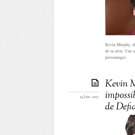
Kevin Murphy, sho
de sa série. Une a
personnages.
Kevin M
impossi
19 Juin. 2015
de Defi