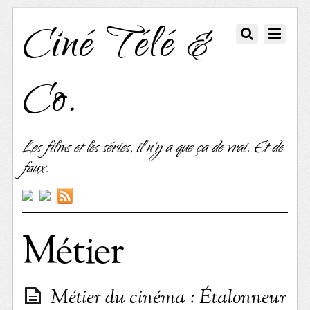
Ciné Télé &
Co.
Les films et les séries, il n'y a que ça de vrai. Et de
faux.
Métier
Métier du cinéma : Étalonneur