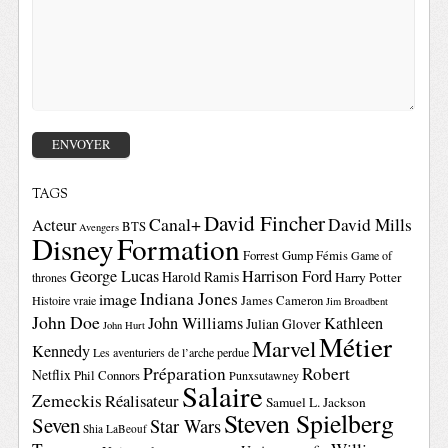
TAGS
David Fincher
Canal+
David Mills
Acteur
BTS
Avengers
Disney
Formation
Forrest Gump
Fémis
Game of
George Lucas
Harrison Ford
Harold Ramis
Harry Potter
thrones
Indiana Jones
image
Histoire vraie
James Cameron
Jim Broadbent
John Doe
John Williams
Kathleen
Julian Glover
John Hurt
Métier
Marvel
Kennedy
Les aventuriers de l’arche perdue
Préparation
Robert
Netflix
Phil Connors
Punxsutawney
Salaire
Zemeckis
Réalisateur
Samuel L. Jackson
Steven Spielberg
Seven
Star Wars
Shia LaBeouf