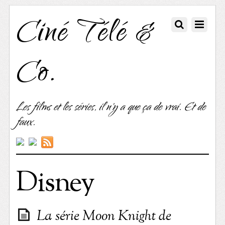
Ciné Télé &
Co.
Les films et les séries, il n'y a que ça de vrai. Et de
faux.
Disney
La série Moon Knight de