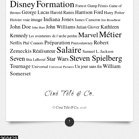
Disney
Formation
Forrest Gump
Fémis
Game of
George Lucas
Harrison Ford
Harold Ramis
Harry Potter
thrones
Indiana Jones
image
Histoire vraie
James Cameron
Jim Broadbent
John Doe
John Williams
Kathleen
Julian Glover
John Hurt
Métier
Marvel
Kennedy
Les aventuriers de l’arche perdue
Préparation
Robert
Netflix
Phil Connors
Punxsutawney
Salaire
Zemeckis
Réalisateur
Samuel L. Jackson
Steven Spielberg
Seven
Star Wars
Shia LaBeouf
Tournage
William
Un jour sans fin
Universal
Universal Pictures
Somerset
Ciné Télé & Co.
©
Ciné Télé & Co.
2026
↑