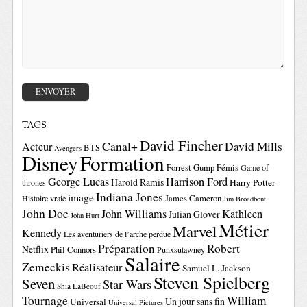
TAGS
David Fincher
Canal+
David Mills
Acteur
BTS
Avengers
Disney
Formation
Forrest Gump
Fémis
Game of
George Lucas
Harrison Ford
Harold Ramis
Harry Potter
thrones
Indiana Jones
image
Histoire vraie
James Cameron
Jim Broadbent
John Doe
John Williams
Kathleen
Julian Glover
John Hurt
Métier
Marvel
Kennedy
Les aventuriers de l’arche perdue
Préparation
Robert
Netflix
Phil Connors
Punxsutawney
Salaire
Zemeckis
Réalisateur
Samuel L. Jackson
Steven Spielberg
Seven
Star Wars
Shia LaBeouf
Tournage
William
Un jour sans fin
Universal
Universal Pictures