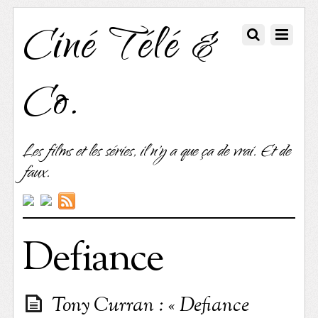
Ciné Télé &
Co.
Les films et les séries, il n'y a que ça de vrai. Et de
faux.
Defiance
Tony Curran : « Defiance