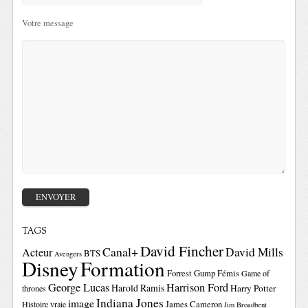
Votre message
TAGS
David Fincher
Canal+
David Mills
Acteur
BTS
Avengers
Disney
Formation
Forrest Gump
Fémis
Game of
George Lucas
Harrison Ford
Harold Ramis
Harry Potter
thrones
Indiana Jones
image
Histoire vraie
James Cameron
Jim Broadbent