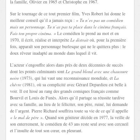
la famille, Olivier en 1965 et Christophe en 1967.
Sur le tournage de ce tout premier film, Yves Robert lui donne le
meilleur conseil qu’il a jamais reçu :
« Tu n’es pas un comédien
mais un personnage. Tu n’as pas ta place dans le cinéma français.
Fais ton propre cinéma. »
Le comédien le prend au mot et en
1970, il écrit, réalise et interprète
Le distrait
où, pour la première
fois, apparaît son personnage burlesque qui ne le quittera plus : le
doux rêveur inadapté au monde dans lequel il vit.
L’acteur s’engouffre alors dans près de deux décennies de succès
dont les points culminants sont
Le grand blond avec une chaussure
noire
(1973), qui lui vaut une reconnaissance mondiale, et
La
chèvre
(1981), où sa complicité avec Gérard Depardieu est belle à
voir. Il est hissé au rang des grands comiques français comme
Bourvil et Louis de Funès. Alors qu’il partage sa réussite tardive
avec sa famille, au lieu de le féliciter, son père, ruiné, lui demande
de l’argent. Pierre Richard souffrira toute sa vie de ce qu’il appelle
« le mal de père »
. Quand son géniteur décède en 1977, la veille de
son enterrement, le comédien de 43 ans reste seul avec son cercueil
et l’insulte de tout son cœur, en pleurant.