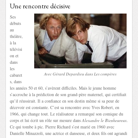
Une rencontre décisive
Ses
débuts
au
théâtre,
à la
télévisi
on et
dans
les
Avec Gérard Depardieu dans Les compères
cabaret
s, dans
les années 50 et 60, s’avèrent difficiles. Mais le jeune homme
s’accroche à la prédiction de son grand-père maternel, qui certifiait
qu’il réussirait. Il a confiance en son destin même si sa peur de
décevoir est constante. C’est sa rencontre avec Yves Robert, en
1966, qui change tout. Le réalisateur a remarqué son comique du
corps et lui écrit un rôle sur mesure dans
Alexandre le Bienheureux
.
Ce qui tombe à pic. Pierre Richard s’est marié en 1960 avec
Danielle Minazzoli, une actrice et danseuse, et deux fils ont agrandi