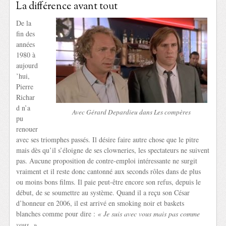
La différence avant tout
De la
fin des
années
1980 à
aujourd
’hui,
Pierre
Richar
d n’a
Avec Gérard Depardieu dans Les compères
pu
renouer
avec ses triomphes passés. Il désire faire autre chose que le pitre
mais dès qu’il s’éloigne de ses clowneries, les spectateurs ne suivent
pas. Aucune proposition de contre-emploi intéressante ne surgit
vraiment et il reste donc cantonné aux seconds rôles dans de plus
ou moins bons films. Il paie peut-être encore son refus, depuis le
début, de se soumettre au système. Quand il a reçu son César
d’honneur en 2006, il est arrivé en smoking noir et baskets
blanches comme pour dire :
« Je suis avec vous mais pas comme
vous. »