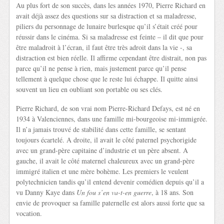
Au plus fort de son succès, dans les années 1970, Pierre Richard en
avait déjà assez des questions sur sa distraction et sa maladresse,
piliers du personnage de lunaire burlesque qu’il s’était créé pour
réussir dans le cinéma. Si sa maladresse est feinte – il dit que pour
être maladroit à l’écran, il faut être très adroit dans la vie -, sa
distraction est bien réelle. Il affirme cependant être distrait, non pas
parce qu’il ne pense à rien, mais justement parce qu’il pense
tellement à quelque chose que le reste lui échappe. Il quitte ainsi
souvent un lieu en oubliant son portable ou ses clés.
Pierre Richard, de son vrai nom Pierre-Richard Defays, est né en
1934 à Valenciennes, dans une famille mi-bourgeoise mi-immigrée.
Il n’a jamais trouvé de stabilité dans cette famille, se sentant
toujours écartelé. A droite, il avait le côté paternel psychorigide
avec un grand-père capitaine d’industrie et un père absent. A
gauche, il avait le côté maternel chaleureux avec un grand-père
immigré italien et une mère bohème. Les premiers le veulent
polytechnicien tandis qu’il entend devenir comédien depuis qu’il a
vu Danny Kaye dans
Un fou s’en va-t-en guerre
, à 18 ans. Son
envie de provoquer sa famille paternelle est alors aussi forte que sa
vocation.