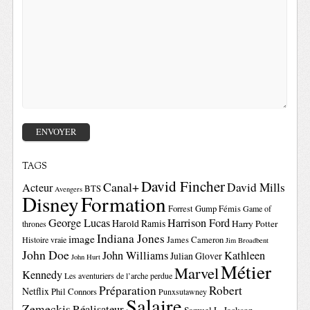
TAGS
David Fincher
Canal+
David Mills
Acteur
BTS
Avengers
Disney
Formation
Forrest Gump
Fémis
Game of
George Lucas
Harrison Ford
Harold Ramis
Harry Potter
thrones
Indiana Jones
image
Histoire vraie
James Cameron
Jim Broadbent
John Doe
John Williams
Kathleen
Julian Glover
John Hurt
Métier
Marvel
Kennedy
Les aventuriers de l’arche perdue
Préparation
Robert
Netflix
Phil Connors
Punxsutawney
Salaire
Zemeckis
Réalisateur
Samuel L. Jackson