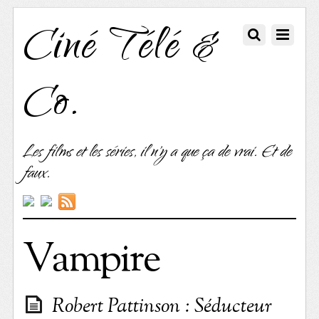
Ciné Télé &
Co.
Les films et les séries, il n'y a que ça de vrai. Et de
faux.
Vampire
Robert Pattinson : Séducteur