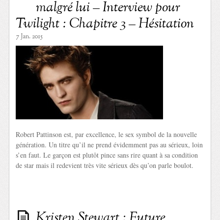
malgré lui – Interview pour
Twilight : Chapitre 3 – Hésitation
7 Jan. 2015
Robert Pattinson est, par excellence, le sex symbol de la nouvelle
génération. Un titre qu’il ne prend évidemment pas au sérieux, loin
s’en faut. Le garçon est plutôt pince sans rire quant à sa condition
de star mais il redevient très vite sérieux dès qu’on parle boulot.
Kristen Stewart : Future