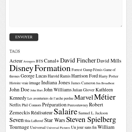
TAGS
David Fincher
Canal+
David Mills
Acteur
BTS
Avengers
Disney
Formation
Forrest Gump
Fémis
Game of
George Lucas
Harrison Ford
Harold Ramis
Harry Potter
thrones
Indiana Jones
image
Histoire vraie
James Cameron
Jim Broadbent
John Doe
John Williams
Kathleen
Julian Glover
John Hurt
Métier
Marvel
Kennedy
Les aventuriers de l’arche perdue
Préparation
Robert
Netflix
Phil Connors
Punxsutawney
Salaire
Zemeckis
Réalisateur
Samuel L. Jackson
Steven Spielberg
Seven
Star Wars
Shia LaBeouf
Tournage
William
Un jour sans fin
Universal
Universal Pictures