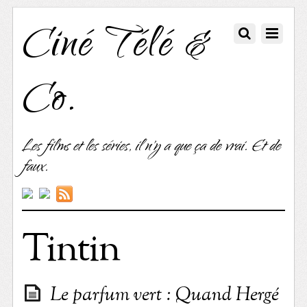
Ciné Télé &
Co.
Les films et les séries, il n'y a que ça de vrai. Et de
faux.
Tintin
Le parfum vert : Quand Hergé