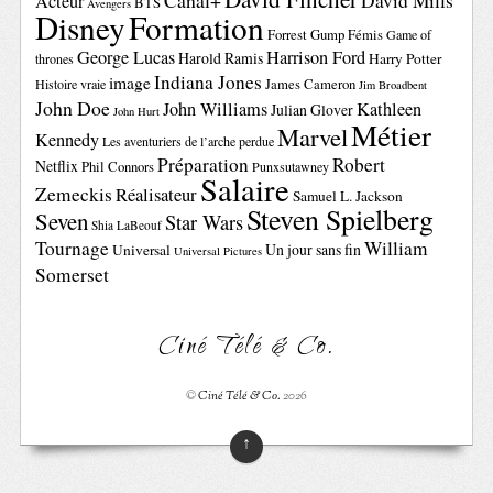
Canal+
David Mills
Acteur
BTS
Avengers
Disney
Formation
Forrest Gump
Fémis
Game of
George Lucas
Harrison Ford
Harold Ramis
Harry Potter
thrones
Indiana Jones
image
Histoire vraie
James Cameron
Jim Broadbent
John Doe
John Williams
Kathleen
Julian Glover
John Hurt
Métier
Marvel
Kennedy
Les aventuriers de l’arche perdue
Préparation
Robert
Netflix
Phil Connors
Punxsutawney
Salaire
Zemeckis
Réalisateur
Samuel L. Jackson
Steven Spielberg
Seven
Star Wars
Shia LaBeouf
Tournage
William
Un jour sans fin
Universal
Universal Pictures
Somerset
Ciné Télé & Co.
©
Ciné Télé & Co.
2026
↑