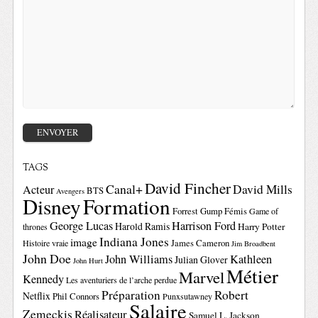
TAGS
David Fincher
Canal+
David Mills
Acteur
BTS
Avengers
Disney
Formation
Forrest Gump
Fémis
Game of
George Lucas
Harrison Ford
Harold Ramis
Harry Potter
thrones
Indiana Jones
image
Histoire vraie
James Cameron
Jim Broadbent
John Doe
John Williams
Kathleen
Julian Glover
John Hurt
Métier
Marvel
Kennedy
Les aventuriers de l’arche perdue
Préparation
Robert
Netflix
Phil Connors
Punxsutawney
Salaire
Zemeckis
Réalisateur
Samuel L. Jackson