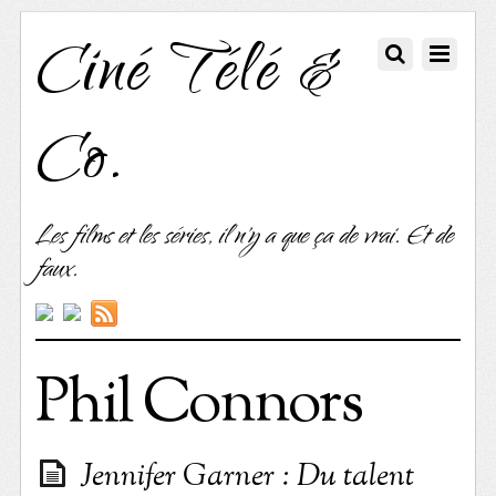
Ciné Télé &
Co.
Les films et les séries, il n'y a que ça de vrai. Et de
faux.
Phil Connors
Jennifer Garner : Du talent