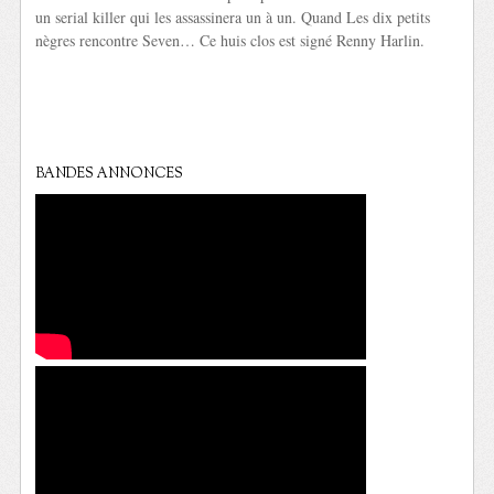
un serial killer qui les assassinera un à un. Quand Les dix petits
nègres rencontre Seven… Ce huis clos est signé Renny Harlin.
BANDES ANNONCES