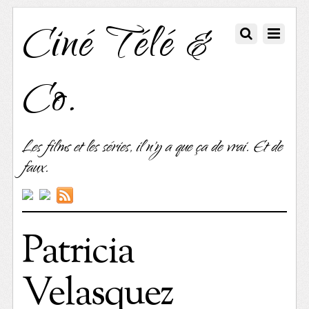
Ciné Télé &
Co.
Les films et les séries, il n'y a que ça de vrai. Et de
faux.
Patricia
Velasquez