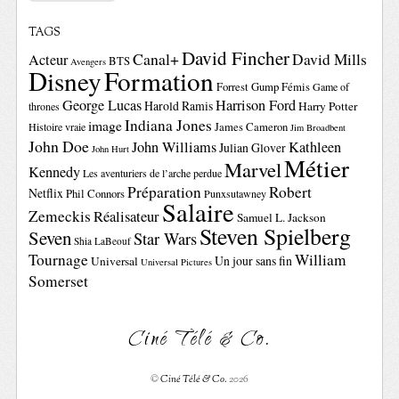
TAGS
David Fincher
Canal+
David Mills
Acteur
BTS
Avengers
Disney
Formation
Forrest Gump
Fémis
Game of
George Lucas
Harrison Ford
Harold Ramis
Harry Potter
thrones
Indiana Jones
image
Histoire vraie
James Cameron
Jim Broadbent
John Doe
John Williams
Kathleen
Julian Glover
John Hurt
Métier
Marvel
Kennedy
Les aventuriers de l’arche perdue
Préparation
Robert
Netflix
Phil Connors
Punxsutawney
Salaire
Zemeckis
Réalisateur
Samuel L. Jackson
Steven Spielberg
Seven
Star Wars
Shia LaBeouf
Tournage
William
Un jour sans fin
Universal
Universal Pictures
Somerset
Ciné Télé & Co.
©
Ciné Télé & Co.
2026