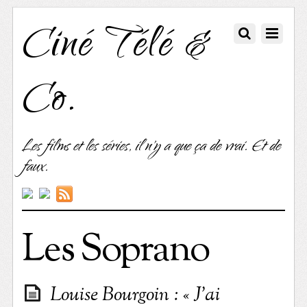
Ciné Télé &
Co.
Les films et les séries, il n'y a que ça de vrai. Et de
faux.
Les Soprano
Louise Bourgoin : « J’ai