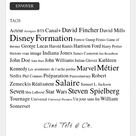
TAGS
David Fincher
Canal+
David Mills
Acteur
BTS
Avengers
Disney
Formation
Forrest Gump
Fémis
Game of
George Lucas
Harrison Ford
Harold Ramis
Harry Potter
thrones
Indiana Jones
image
Histoire vraie
James Cameron
Jim Broadbent
John Doe
John Williams
Kathleen
Julian Glover
John Hurt
Métier
Marvel
Kennedy
Les aventuriers de l’arche perdue
Préparation
Robert
Netflix
Phil Connors
Punxsutawney
Salaire
Zemeckis
Réalisateur
Samuel L. Jackson
Steven Spielberg
Seven
Star Wars
Shia LaBeouf
Tournage
William
Un jour sans fin
Universal
Universal Pictures
Somerset
Ciné Télé & Co.