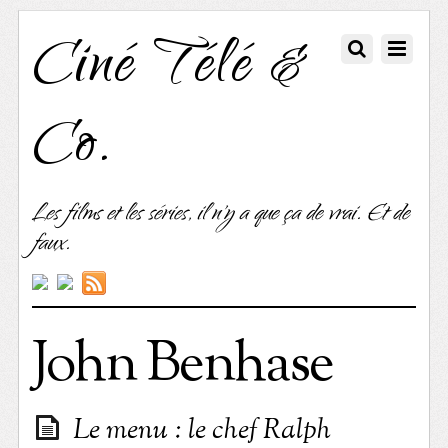
Ciné Télé &
Co.
Les films et les séries, il n'y a que ça de vrai. Et de
faux.
John Benhase
Le menu : le chef Ralph