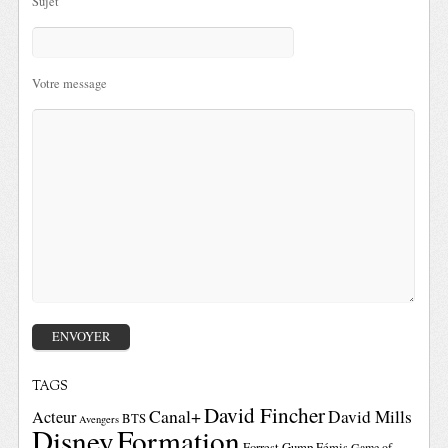
Sujet
Votre message
TAGS
David Fincher
Canal+
David Mills
Acteur
BTS
Avengers
Disney
Formation
Forrest Gump
Fémis
Game of