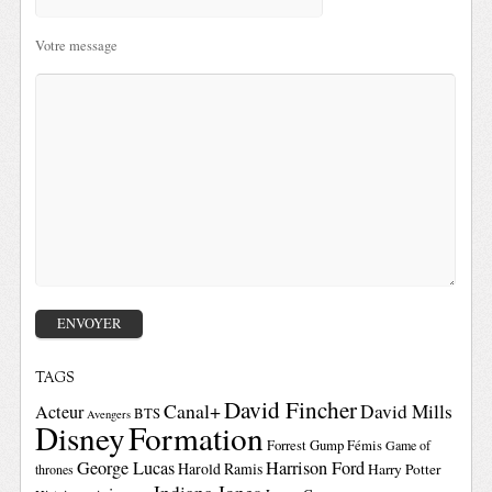
Votre message
TAGS
David Fincher
Canal+
David Mills
Acteur
BTS
Avengers
Disney
Formation
Forrest Gump
Fémis
Game of
George Lucas
Harrison Ford
Harold Ramis
Harry Potter
thrones