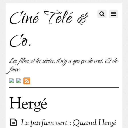
Ciné Télé &
Co.
Les films et les séries, il n'y a que ça de vrai. Et de
faux.
Hergé
Le parfum vert : Quand Hergé