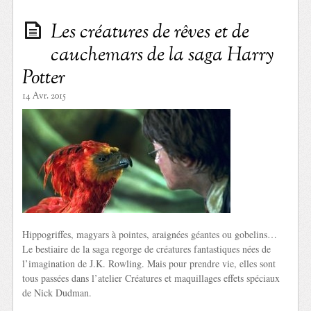
Les créatures de rêves et de
cauchemars de la saga Harry
Potter
14 Avr. 2015
Hippogriffes, magyars à pointes, araignées géantes ou gobelins…
Le bestiaire de la saga regorge de créatures fantastiques nées de
l’imagination de J.K. Rowling. Mais pour prendre vie, elles sont
tous passées dans l’atelier Créatures et maquillages effets spéciaux
de Nick Dudman.