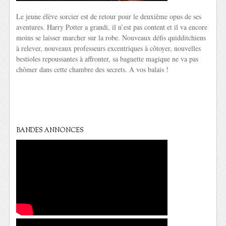
Le jeune élève sorcier est de retour pour le deuxième opus de ses
aventures. Harry Potter a grandi, il n’est pas content et il va encore
moins se laisser marcher sur la robe. Nouveaux défis quidditchiens
à relever, nouveaux professeurs excentriques à côtoyer, nouvelles
bestioles repoussantes à affronter, sa baguette magique ne va pas
chômer dans cette chambre des secrets. A vos balais !
BANDES ANNONCES