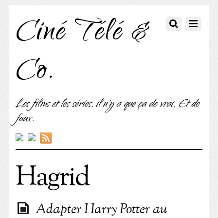
Ciné Télé &
Co.
Les films et les séries, il n'y a que ça de vrai. Et de
faux.
Hagrid
Adapter Harry Potter au