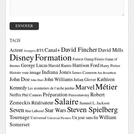
TAGS
David Fincher
Canal+
David Mills
Acteur
BTS
Avengers
Disney
Formation
Forrest Gump
Fémis
Game of
George Lucas
Harrison Ford
Harold Ramis
Harry Potter
thrones
Indiana Jones
image
Histoire vraie
James Cameron
Jim Broadbent
John Doe
John Williams
Kathleen
Julian Glover
John Hurt
Métier
Marvel
Kennedy
Les aventuriers de l’arche perdue
Préparation
Robert
Netflix
Phil Connors
Punxsutawney
Salaire
Zemeckis
Réalisateur
Samuel L. Jackson
Steven Spielberg
Seven
Star Wars
Shia LaBeouf
Tournage
William
Un jour sans fin
Universal
Universal Pictures
Somerset