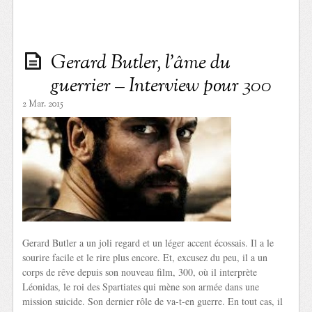
Gerard Butler, l’âme du
guerrier – Interview pour 300
2 Mar. 2015
Gerard Butler a un joli regard et un léger accent écossais. Il a le
sourire facile et le rire plus encore. Et, excusez du peu, il a un
corps de rêve depuis son nouveau film, 300, où il interprète
Léonidas, le roi des Spartiates qui mène son armée dans une
mission suicide. Son dernier rôle de va-t-en guerre. En tout cas, il