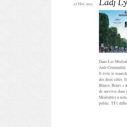
Ladj Ly
27 Nov. 2022
Dans Les Misérabl
Anti-Criminalité 
Il évite le manich
des deux côtés. I
Blancs, Beurs » d
de survivre dans d
Misérables a nota
public. TF1 diff