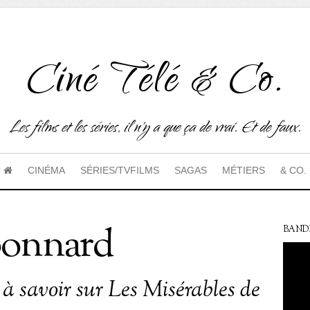
Ciné Télé & Co.
Les films et les séries, il n'y a que ça de vrai. Et de faux.
CINÉMA
SÉRIES/TVFILMS
SAGAS
MÉTIERS
& CO.
onnard
BAND
 à savoir sur Les Misérables de