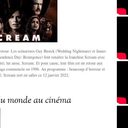
 retour. Les scénaristes Guy Busick (Wedding Nightmare) et James
pendence Day: Resurgence) font renaître la franchise Scream avec
tré, lui aussi, Scream. Et pour cause, leur film est un retour aux
 saga commencée en 1996. Au programme : beaucoup d’horreur et
é. Scream sort en salles ce 12 janvier 2022.
 du monde au cinéma