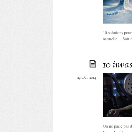
10 solutions pour
naturelle… Soit d
10 inva
29 Oct. 2014
On ne parle pas d