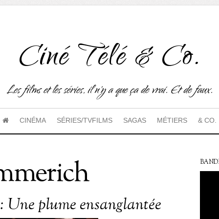
Ciné Télé & Co.
Les films et les séries, il n'y a que ça de vrai. Et de faux.
CINÉMA
SÉRIES/TVFILMS
SAGAS
MÉTIERS
& CO.
mmerich
BAND
: Une plume ensanglantée