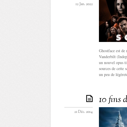
12 Jan. 2022
Ghostface est de
Vanderbilt (Inde
un nouvel opus ti
sources de cette
un peu de légèret
10 fins
21 Déc. 2014