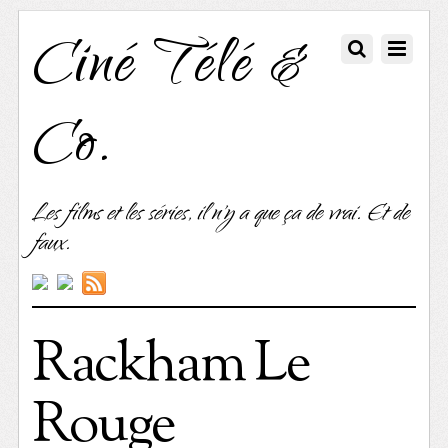
Ciné Télé &
Co.
Les films et les séries, il n'y a que ça de vrai. Et de
faux.
Rackham Le
Rouge