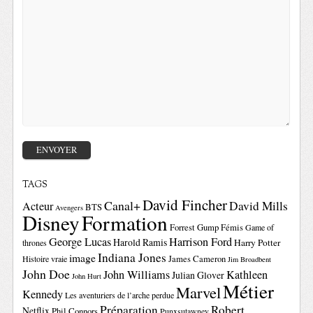
TAGS
David Fincher
Canal+
David Mills
Acteur
BTS
Avengers
Disney
Formation
Forrest Gump
Fémis
Game of
George Lucas
Harrison Ford
Harold Ramis
Harry Potter
thrones
Indiana Jones
image
Histoire vraie
James Cameron
Jim Broadbent
John Doe
John Williams
Kathleen
Julian Glover
John Hurt
Métier
Marvel
Kennedy
Les aventuriers de l’arche perdue
Préparation
Robert
Netflix
Phil Connors
Punxsutawney