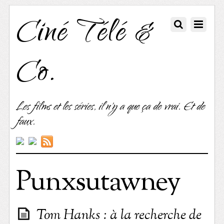
Ciné Télé &
Co.
Les films et les séries, il n'y a que ça de vrai. Et de
faux.
Punxsutawney
Tom Hanks : à la recherche de