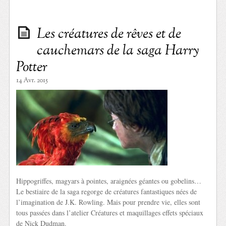
Les créatures de rêves et de
cauchemars de la saga Harry
Potter
14 Avr. 2015
Hippogriffes, magyars à pointes, araignées géantes ou gobelins…
Le bestiaire de la saga regorge de créatures fantastiques nées de
l’imagination de J.K. Rowling. Mais pour prendre vie, elles sont
tous passées dans l’atelier Créatures et maquillages effets spéciaux
de Nick Dudman.