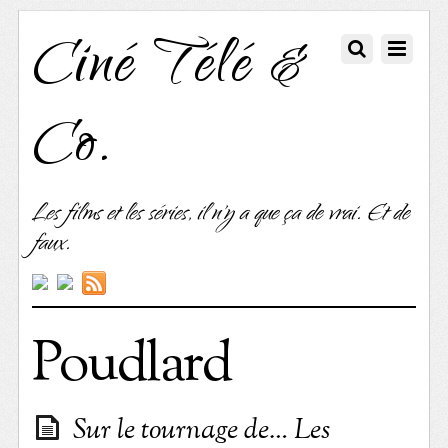
Ciné Télé &
Co.
Les films et les séries, il n'y a que ça de vrai. Et de
faux.
Poudlard
Sur le tournage de… Les