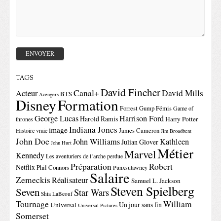
TAGS
David Fincher
Canal+
David Mills
Acteur
BTS
Avengers
Disney
Formation
Forrest Gump
Fémis
Game of
George Lucas
Harrison Ford
Harold Ramis
Harry Potter
thrones
Indiana Jones
image
Histoire vraie
James Cameron
Jim Broadbent
John Doe
John Williams
Kathleen
Julian Glover
John Hurt
Métier
Marvel
Kennedy
Les aventuriers de l’arche perdue
Préparation
Robert
Netflix
Phil Connors
Punxsutawney
Salaire
Zemeckis
Réalisateur
Samuel L. Jackson
Steven Spielberg
Seven
Star Wars
Shia LaBeouf
Tournage
William
Un jour sans fin
Universal
Universal Pictures
Somerset