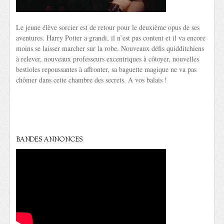
Le jeune élève sorcier est de retour pour le deuxième opus de ses
aventures. Harry Potter a grandi, il n’est pas content et il va encore
moins se laisser marcher sur la robe. Nouveaux défis quidditchiens
à relever, nouveaux professeurs excentriques à côtoyer, nouvelles
bestioles repoussantes à affronter, sa baguette magique ne va pas
chômer dans cette chambre des secrets. A vos balais !
BANDES ANNONCES