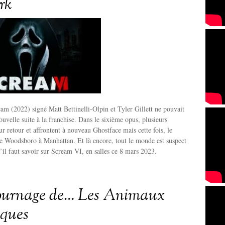
rk
am (2022) signé Matt Bettinelli-Olpin et Tyler Gillett ne pouvait
uvelle suite à la franchise. Dans le sixième opus, plusieurs
ur retour et affrontent à nouveau Ghostface mais cette fois, le
e Woodsboro à Manhattan. Et là encore, tout le monde est suspect
u’il faut savoir sur Scream VI, en salles ce 8 mars 2023.
tournage de… Les Animaux
iques