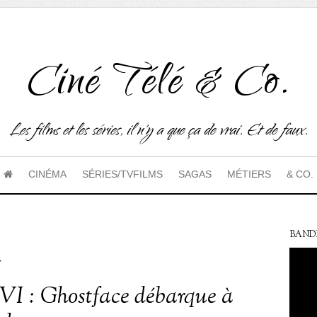
Ciné Télé & Co.
Les films et les séries, il n'y a que ça de vrai. Et de faux.
CINÉMA
SÉRIES/TVFILMS
SAGAS
MÉTIERS
& CO.
k
BAND
VI : Ghostface débarque à