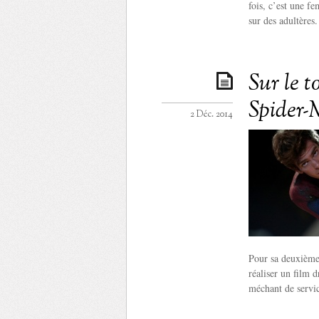
fois, c’est une f
sur des adultères.
Sur le 
Spider-M
2 Déc. 2014
Pour sa deuxième
réaliser un film 
méchant de servic