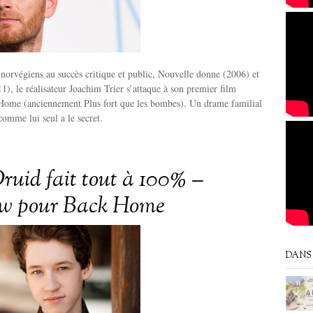
norvégiens au succès critique et public, Nouvelle donne (2006) et
1), le réalisateur Joachim Trier s’attaque à son premier film
Home (anciennement Plus fort que les bombes). Un drame familial
 comme lui seul a le secret.
ruid fait tout à 100% –
ew pour Back Home
DANS 