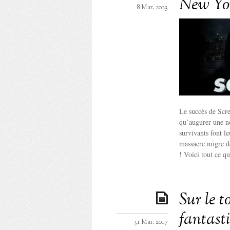
New Yo
8 Mar. 2023
Le succès de Scre
qu’augurer une no
survivants font le
massacre migre d
! Voici tout ce q
Sur le 
fantast
31 Mar. 2017