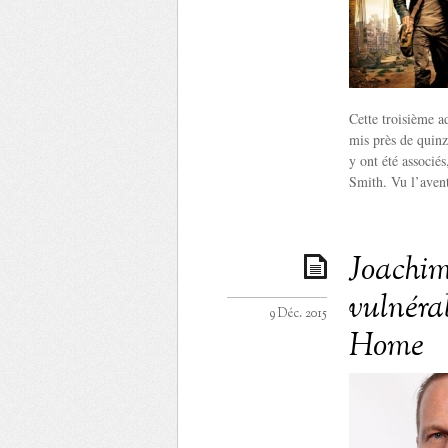
Cette troisième 
mis près de quinz
y ont été associé
Smith. Vu l’avent
Joachim 
vulnéra
9 Déc. 2015
Home