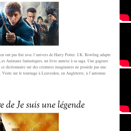
’en ont pas fini avec l’univers de Harry Potter. J.K. Rowling adapte
Les Animaux fantastiques, un livre annexe à sa saga. Une gageure
 ce dictionnaire sur des créatures imaginaires ne possède pas une
. Visite sur le tournage à Leavesden, en Angleterre, à l’automne
re de Je suis une légende