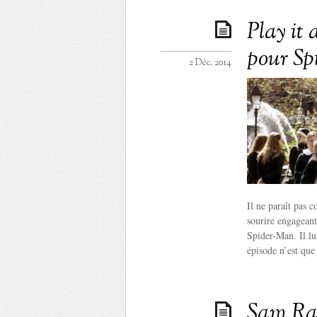
Play it
pour Sp
2 Déc. 2014
Il ne paraît pas 
sourire engageant
Spider-Man. Il lui
épisode n’est que
Sam Rai