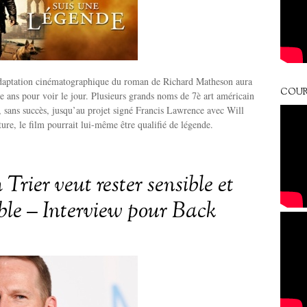
adaptation cinématographique du roman de Richard Matheson aura
COUR
e ans pour voir le jour. Plusieurs grands noms de 7è art américain
s, sans succès, jusqu’au projet signé Francis Lawrence avec Will
ure, le film pourrait lui-même être qualifié de légende.
Trier veut rester sensible et
ble – Interview pour Back