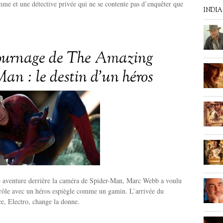
emme et une détective privée qui ne se contente pas d’enquêter que
INDI
tournage de The Amazing
an : le destin d’un héros
 aventure derrière la caméra de Spider-Man, Marc Webb a voulu
drôle avec un héros espiègle comme un gamin. L’arrivée du
e, Electro, change la donne.