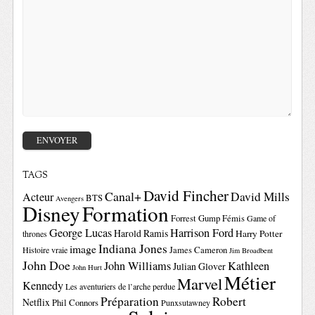
TAGS
David Fincher
Canal+
David Mills
Acteur
BTS
Avengers
Disney
Formation
Forrest Gump
Fémis
Game of
George Lucas
Harrison Ford
Harold Ramis
Harry Potter
thrones
Indiana Jones
image
Histoire vraie
James Cameron
Jim Broadbent
John Doe
John Williams
Kathleen
Julian Glover
John Hurt
Métier
Marvel
Kennedy
Les aventuriers de l’arche perdue
Préparation
Robert
Netflix
Phil Connors
Punxsutawney